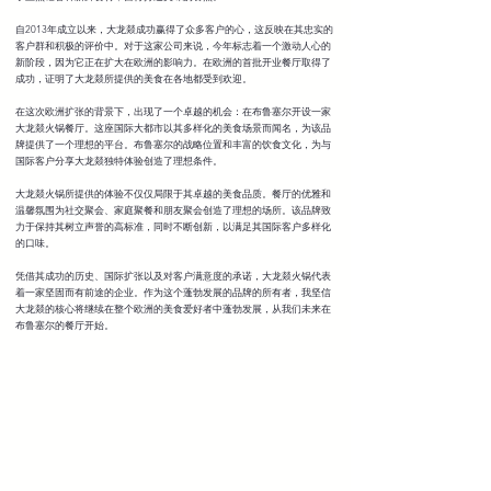
自2013年成立以来，大龙燚成功赢得了众多客户的心，这反映在其忠实的
客户群和积极的评价中。对于这家公司来说，今年标志着一个激动人心的
新阶段，因为它正在扩大在欧洲的影响力。在欧洲的首批开业餐厅取得了
成功，证明了大龙燚所提供的美食在各地都受到欢迎。
在这次欧洲扩张的背景下，出现了一个卓越的机会：在布鲁塞尔开设一家
大龙燚火锅餐厅。这座国际大都市以其多样化的美食场景而闻名，为该品
牌提供了一个理想的平台。布鲁塞尔的战略位置和丰富的饮食文化，为与
国际客户分享大龙燚独特体验创造了理想条件。
大龙燚火锅所提供的体验不仅仅局限于其卓越的美食品质。餐厅的优雅和
温馨氛围为社交聚会、家庭聚餐和朋友聚会创造了理想的场所。该品牌致
力于保持其树立声誉的高标准，同时不断创新，以满足其国际客户多样化
的口味。
凭借其成功的历史、国际扩张以及对客户满意度的承诺，大龙燚火锅代表
着一家坚固而有前途的企业。作为这个蓬勃发展的品牌的所有者，我坚信
大龙燚的核心将继续在整个欧洲的美食爱好者中蓬勃发展，从我们未来在
布鲁塞尔的餐厅开始。