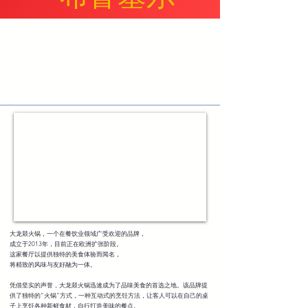
即将来到比利时布鲁塞
尔！
大龙燚火锅，一个在餐饮业领域广受欢迎的品牌，
成立于2013年，目前正在欧洲扩张阶段。
这家餐厅以提供独特的美食体验而闻名，
将精致的风味与友好融为一体。
凭借坚实的声誉，大龙燚火锅迅速成为了品味美食的首选之地。该品牌提
供了独特的“火锅”方式，一种互动式的烹饪方法，让客人可以在自己的桌
子上烹饪各种新鲜食材，自行打造美味的餐点。