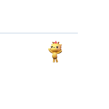
值得知道：
香料和辣度
在大龙燚火锅的火热世界中，每一种香料都述说
着大胆味觉的故事。准备好迎接一场唤醒您感官
的感官之旅，每位客人都可以根据自己的口味选
择不同程度的辣度。
在享受了一顿辛辣的盛宴后，略微的胃部刺激是
您已经跨越了味觉的界限的标志。深入探索这种
辛辣的维度，因为它是品味乐趣的重要组成部
分。我们鼓励您探索并选择激发您味蕾的辛辣程