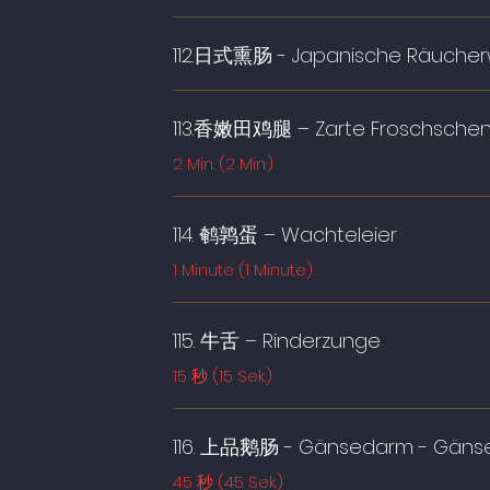
112.日式熏肠 - Japanische Räucherw
113.香嫩田鸡腿 – Zarte Froschschen
2 Min. (2 Min.)
114. 鹌鹑蛋 – Wachteleier
1 Minute (1 Minute)
115. 牛舌 – Rinderzunge
15 秒 (15 Sek.)
116. 上品鹅肠 - Gänsedarm - Gän
45 秒 (45 Sek.)