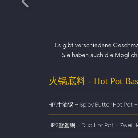
Es gibt verschiedene Geschma
Sie haben auch die Möglich
火锅底料 - Hot Pot Bases
HP1.牛油锅 – Spicy Butter Hot Pot 
HP2.鸳鸯锅 – Duo Hot Pot – Zwei H