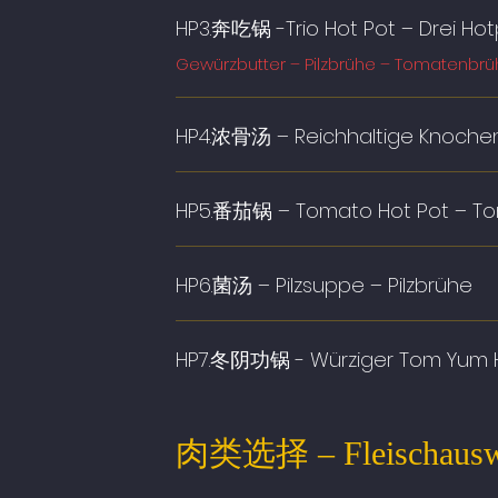
HP3.奔吃锅 -Trio Hot Pot – Drei Ho
Gewürzbutter – Pilzbrühe – Tomatenbr
HP4.浓骨汤 – Reichhaltige Knoche
HP5.番茄锅 – Tomato Hot Pot – T
HP6.菌汤 – Pilzsuppe – Pilzbrühe
HP7.冬阴功锅 - Würziger Tom Yum H
肉类选择 – Fleischauswah