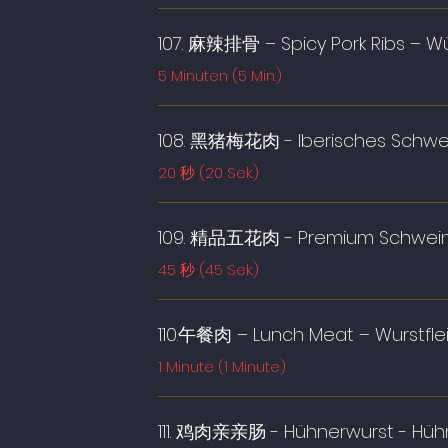
107. 麻辣排骨 – Spicy Pork Ribs – W
5 Minuten (5 Min.)
108. 黑猪梅花肉 - Iberisches Schwein
20 秒 (20 Sek.)
109. 精品五花肉 - Premium Schwei
45 秒 (45 Sek.)
110.午餐肉 – Lunch Meat – Wurstfle
1 Minute (1 Minute)
111. 鸡肉亲亲肠 - Hühnerwurst - Hüh