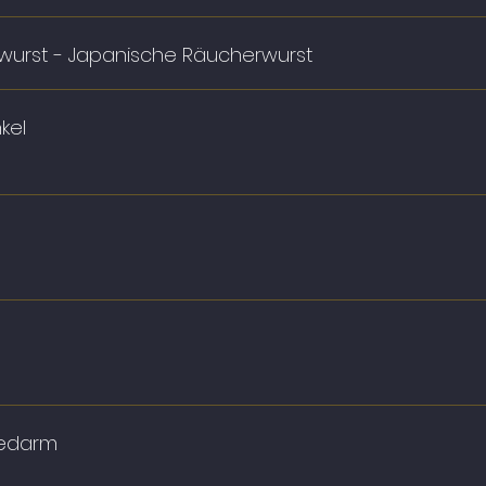
urst - Japanische Räucherwurst
kel
sedarm