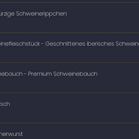
ürzige Schweinerippchen
efleischstück - Geschnittenes iberisches Schwein
nebauch - Premium Schweinebauch
isch
nerwurst