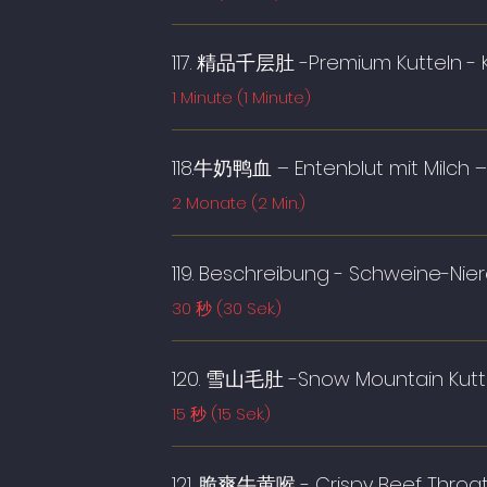
117. 精品千层肚 -Premium Kutteln - K
1 Minute (1 Minute)
118.牛奶鸭血 – Entenblut mit Milch
2 Monate (2 Min.)
119. Beschreibung - Schweine-Nie
30 秒 (30 Sek.)
120. 雪山毛肚 -Snow Mountain Kutt
15 秒 (15 Sek.)
121. 脆爽牛黄喉 - Crispy Beef Throat