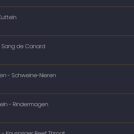
utteln
 – Sang de Canard
ren - Schweine-Nieren
eln - Rindermagen
 - Knuspriger Beef Throat