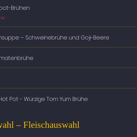
tpot-Brühen
ühe
nsuppe – Schweinebrühe und Goji-Beere
omatenbrühe
ot Pot - Würzige Tom Yum Brühe
l – Fleischauswahl