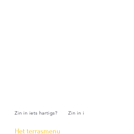
Zin in iets hartigs?
Zin in iets zoets?
Het terrasmenu